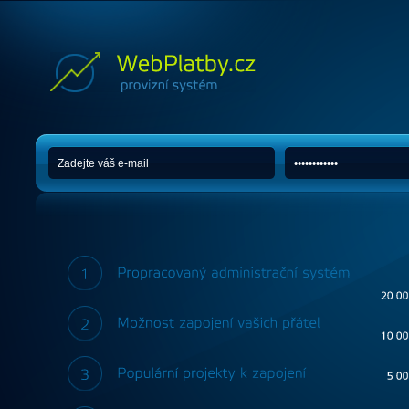
WebPlatby.cz - provizní systém