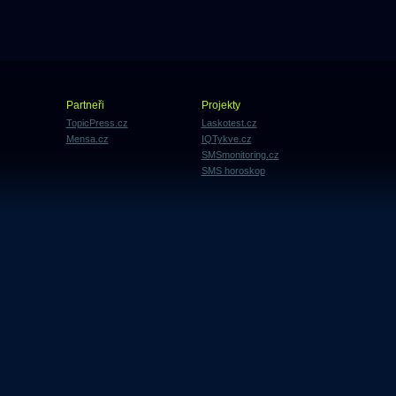
Partneři
Projekty
TopicPress.cz
Laskotest.cz
Mensa.cz
IQTykve.cz
SMSmonitoring.cz
SMS horoskop